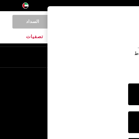
السداد
0
المنتجات المنزلية
الماركات
تصفيات
اط
En
Ar
خدمات أخرى
الإعلام والصحافة
الشركة
وظائف NEXT
برنامج الشركاء الخاص بنا