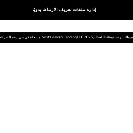
الماركات
إدارة ملفات تعريف الارتباط يدويًا
بطاقات هدايا إلكترونية
© لصالح 2026 Next General Trading LLC. مسجلة في دبي. رقم الشركة 1202472