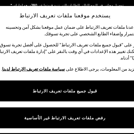
توصيل مجاني في اليوم التالي للطلبات التي تزيد قيمتها عن 280درهم إماراتي*
يستخدم موقعنا ملفات تعريف الارتباط
نحن نقوم بدفع جميع الرسوم
شبكاتنا الاجتماعية
دنا ملفات تعريف الارتباط على ضمان عمل موقعنا بشكل آمن وتحسينه
مرار وإضفاء الطابع الشخصي على تجربة تسوقك.‏
لبيبي
النساء
الرجال
متجر العطلات
 على "قبول جميع ملفات تعريف الارتباط" للحصول على أفضل تجربة تسوق.
نك تغيير هذه الإعدادات في أي وقت بالنقر على "إدارة ملفات تعريف الارتب
اختر اللغة
ا" أدناه.
العربية
يد من المعلومات، يرجى الاطلاع على
سياسة ملفات تعريف الارتباط لدينا
.
قوق القانونية
الأقسام
ية وملفات تعريف الارتباط
نسائي
قبول جميع ملفات تعريف الارتباط
كام
رجالي
عريف الارتباط بشكل فردي
الأولاد
البنات
رفض ملفات تعريف الارتباط غير الأساسية
المنتجات المنزلية
البيبي