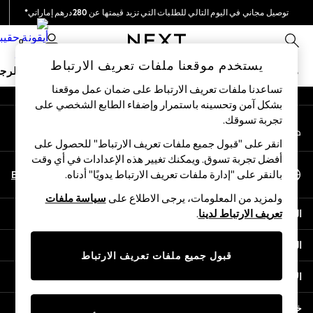
توصيل مجاني في اليوم التالي للطلبات التي تزيد قيمتها عن 280درهم إماراتي*
An error occurred on client
نحن نقوم بدفع جميع الرسوم
0
شبكاتنا الاجتماعية
يستخدم موقعنا ملفات تعريف الارتباط
ملابس مدرسية
البنات
الأولاد
البيبي
النساء
الرج
تساعدنا ملفات تعريف الارتباط على ضمان عمل موقعنا
بشكل آمن وتحسينه باستمرار وإضفاء الطابع الشخصي على
HOLIDAY SHOP
تجربة تسوقك.‏
حسابي
Holiday Shop
قم بتسجيل الدخول إلى حسابك
Modest Holiday Outfits
انقر على "قبول جميع ملفات تعريف الارتباط" للحصول على
Sunset Styles
أفضل تجربة تسوق. ويمكنك تغيير هذه الإعدادات في أي وقت
اختر اللغة
Summer Nightwear
En
Ar
بالنقر على "إدارة ملفات تعريف الارتباط يدويًا" أدناه.
العربية
Occasionwear
ولمزيد من المعلومات، يرجى الاطلاع على
سياسة ملفات
Girls
المساعدة
تعريف الارتباط لدينا
.
Girls' Holiday Shop
Girls' Travel Styles
الخصوصية والحقوق القانونية
Sunset Styles
قبول جميع ملفات تعريف الارتباط
Dresses
الأقسام
Occasionwear
Sets & Outfits
خدمات أخرى