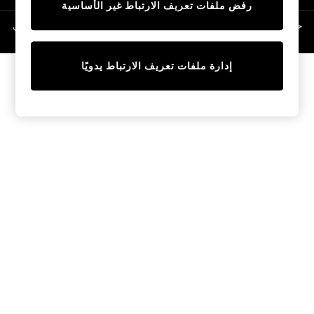
رفض ملفات تعريف الارتباط غير الأساسية
Linen Collection
Swimwear & Beachwear
حقوق الطبع والنشر محفوظة © لصالح 2026 Next General Trading LLC. مسجلة في
دبي. رقم الشركة 1202472
Tops & T-Shirts
Sandals & Sliders
إدارة ملفات تعريف الارتباط يدويًا
Jumpsuits & Playsuits
Shorts & Skirts
Sun Safe
Sun Hats & Caps
Sunglasses
Women's Holiday Shop
Women's Travel Styles
Dresses
Occasionwear
Linen Collection
Tops & T-Shirts
Cover Ups & Kaftans
Sandals
Swimwear
Jumpsuits & Playsuits