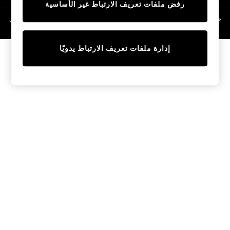
رفض ملفات تعريف الارتباط غير الأساسية
Linen Collection
Swimwear & Beachwear
حقوق الطبع والنشر محفوظة © لصالح 2026 Next General Trading LLC. مسجلة في
دبي. رقم الشركة 1202472
Tops & T-Shirts
Sandals & Sliders
إدارة ملفات تعريف الارتباط يدويًا
Jumpsuits & Playsuits
Shorts & Skirts
Sun Safe
Sun Hats & Caps
Sunglasses
Women's Holiday Shop
Women's Travel Styles
Dresses
Occasionwear
Linen Collection
Tops & T-Shirts
Cover Ups & Kaftans
Sandals
Swimwear
Jumpsuits & Playsuits