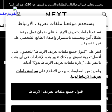
توصيل مجاني في اليوم التالي للطلبات التي تزيد قيمتها عن 280درهم إماراتي*
An error occurred on client
نحن نقوم بدفع جميع الرسوم
0
شبكاتنا الاجتماعية
يستخدم موقعنا ملفات تعريف الارتباط
متجر العطلات
ملابس مدرسية
البنات
الأولاد
البيبي
النس
تساعدنا ملفات تعريف الارتباط على ضمان عمل موقعنا
بشكل آمن وتحسينه باستمرار وإضفاء الطابع الشخصي على
HOLIDAY SHOP
تجربة تسوقك.‏
حسابي
Holiday Shop
قم بتسجيل الدخول إلى حسابك
Modest Holiday Outfits
انقر على "قبول جميع ملفات تعريف الارتباط" للحصول على
Sunset Styles
أفضل تجربة تسوق. ويمكنك تغيير هذه الإعدادات في أي وقت
اختر اللغة
Summer Nightwear
En
Ar
بالنقر على "إدارة ملفات تعريف الارتباط يدويًا" أدناه.
العربية
Occasionwear
ولمزيد من المعلومات، يرجى الاطلاع على
سياسة ملفات
Girls
المساعدة
تعريف الارتباط لدينا
.
Girls' Holiday Shop
Girls' Travel Styles
الخصوصية والحقوق القانونية
Sunset Styles
قبول جميع ملفات تعريف الارتباط
Dresses
الأقسام
Occasionwear
Sets & Outfits
خدمات أخرى