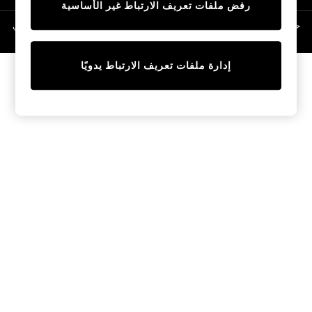
رفض ملفات تعريف الارتباط غير الأساسية
Linen Collection
Swimwear & Beachwear
حقوق الطبع والنشر محفوظة © لصالح 2026 Next General Trading LLC. مسجلة في
دبي. رقم الشركة 1202472
Tops & T-Shirts
Sandals & Sliders
إدارة ملفات تعريف الارتباط يدويًا
Jumpsuits & Playsuits
Shorts & Skirts
Sun Safe
Sun Hats & Caps
Sunglasses
Women's Holiday Shop
Women's Travel Styles
Dresses
Occasionwear
Linen Collection
Tops & T-Shirts
Cover Ups & Kaftans
Sandals
Swimwear
Jumpsuits & Playsuits