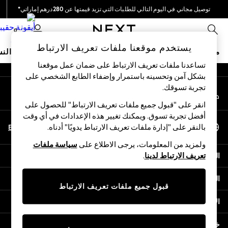
توصيل مجاني في اليوم التالي للطلبات التي تزيد قيمتها عن 280درهم إماراتي*
An error occurred on client
نحن نقوم بدفع جميع الرسوم
0
شبكاتنا الاجتماعية
يستخدم موقعنا ملفات تعريف الارتباط
متجر العطلات
ملابس مدرسية
البنات
الأولاد
البيبي
النس
تساعدنا ملفات تعريف الارتباط على ضمان عمل موقعنا
بشكل آمن وتحسينه باستمرار وإضفاء الطابع الشخصي على
HOLIDAY SHOP
تجربة تسوقك.‏
حسابي
Holiday Shop
قم بتسجيل الدخول إلى حسابك
Modest Holiday Outfits
انقر على "قبول جميع ملفات تعريف الارتباط" للحصول على
Sunset Styles
أفضل تجربة تسوق. ويمكنك تغيير هذه الإعدادات في أي وقت
اختر اللغة
Summer Nightwear
En
Ar
بالنقر على "إدارة ملفات تعريف الارتباط يدويًا" أدناه.
العربية
Occasionwear
ولمزيد من المعلومات، يرجى الاطلاع على
سياسة ملفات
Girls
المساعدة
تعريف الارتباط لدينا
.
Girls' Holiday Shop
Girls' Travel Styles
الخصوصية والحقوق القانونية
Sunset Styles
قبول جميع ملفات تعريف الارتباط
Dresses
الأقسام
Occasionwear
Sets & Outfits
خدمات أخرى