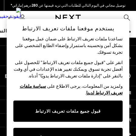
توصيل مجاني في اليوم التالي للطلبات التي تزيد قيمتها عن 280درهم إماراتي*
An error occurred on client
نحن نقوم بدفع جميع الرسوم
0
شبكاتنا الاجتماعية
يستخدم موقعنا ملفات تعريف الارتباط
متجر العطلات
ملابس مدرسية
البنات
الأولاد
البيبي
النس
تساعدنا ملفات تعريف الارتباط على ضمان عمل موقعنا
بشكل آمن وتحسينه باستمرار وإضفاء الطابع الشخصي على
HOLIDAY SHOP
تجربة تسوقك.‏
حسابي
Holiday Shop
قم بتسجيل الدخول إلى حسابك
Modest Holiday Outfits
انقر على "قبول جميع ملفات تعريف الارتباط" للحصول على
Sunset Styles
أفضل تجربة تسوق. ويمكنك تغيير هذه الإعدادات في أي وقت
اختر اللغة
Summer Nightwear
En
Ar
بالنقر على "إدارة ملفات تعريف الارتباط يدويًا" أدناه.
العربية
Occasionwear
ولمزيد من المعلومات، يرجى الاطلاع على
سياسة ملفات
Girls
المساعدة
تعريف الارتباط لدينا
.
Girls' Holiday Shop
Girls' Travel Styles
الخصوصية والحقوق القانونية
Sunset Styles
قبول جميع ملفات تعريف الارتباط
Dresses
الأقسام
Occasionwear
Sets & Outfits
خدمات أخرى