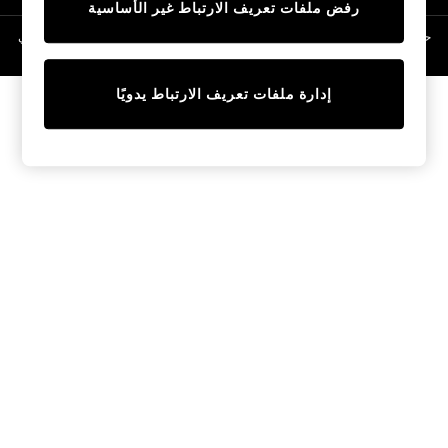
رفض ملفات تعريف الارتباط غير الأساسية
Linen Collection
Swimwear & Beachwear
حقوق الطبع والنشر محفوظة © لصالح 2026 Next General Trading LLC. مسجلة في
دبي. رقم الشركة 1202472
Tops & T-Shirts
Sandals & Sliders
إدارة ملفات تعريف الارتباط يدويًا
Jumpsuits & Playsuits
Shorts & Skirts
Sun Safe
Sun Hats & Caps
Sunglasses
Women's Holiday Shop
Women's Travel Styles
Dresses
Occasionwear
Linen Collection
Tops & T-Shirts
Cover Ups & Kaftans
Sandals
Swimwear
Jumpsuits & Playsuits