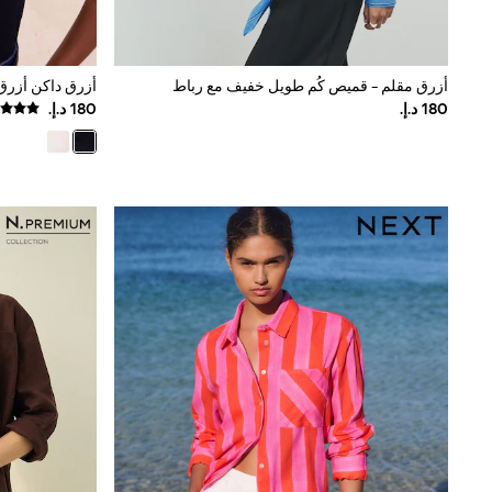
Mens' Holiday Shop
Occasionwear
Shirts
Linen Collection
أزرق مقلم - قميص كُم طويل خفيف مع رباط
Polo Shirts
Tops & T-Shirts
Trousers & Chinos
Jeans
Sandals
Shorts
Swimwear
Hats & Caps
Vests
Sunglasses
Beach Towels
Bags
Travel Bags
Luggage
Angel & Rocket
B by Ted Baker
Baker by Ted Baker
Boden
Lipsy