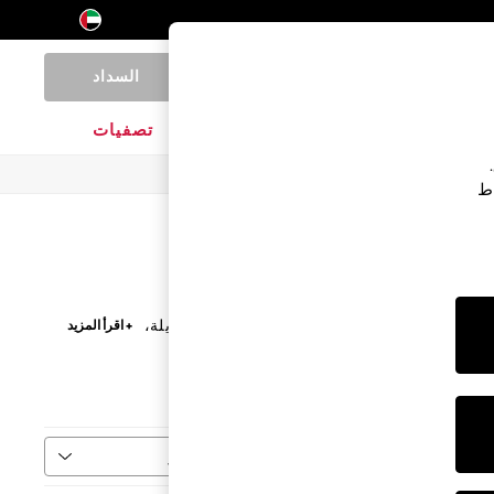
السداد
0
المنتجات المنزلية
الماركات
تصفيات
اط
لعمل، استكشفي إضافات الموسم الجديد بتصاميم طويلة،
+ اقرأ المزيد
 الناعمة والزهور، تضفي على مجموعة ملابسك طابع صيفي
فرز
المزيد