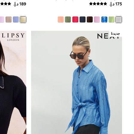
Boys' Travel Styles
Sunset Styles
Occasionwear
Sets & Outfits
Linen Collection
Tops & T-Shirts
جديدنا
Shirts
Polo Shirts
Swimwear
Shorts
Sandals & Clogs
Sun Safe
Rash Vests
Sun Hats & Caps
Sunglasses
Baby Holiday Shop
Baby Summer Nightwear
Occasionwear
Dresses
Sets & Outfits
Rompers
Sandals
Swimwear
Sun Hats & Caps