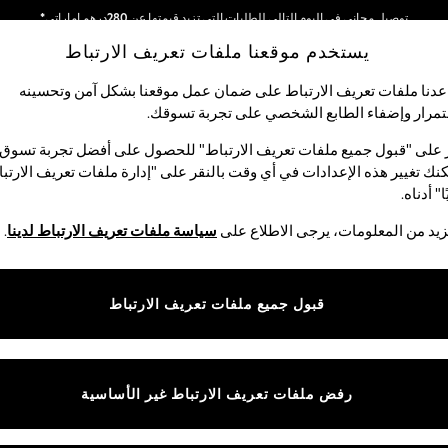
توصيل مجاني في اليوم التالي للطلبات التي تزيد قيمتها عن 280درهم إماراتي*
يستخدم موقعنا ملفات تعريف الارتباط
نحن نقوم بدفع جميع الرسوم
دنا ملفات تعريف الارتباط على ضمان عمل موقعنا بشكل آمن وتحسينه
مرار وإضفاء الطابع الشخصي على تجربة تسوقك.‏
لبيبي
النساء
الرجال
متجر العطلات
 على "قبول جميع ملفات تعريف الارتباط" للحصول على أفضل تجربة تسوق.
نك تغيير هذه الإعدادات في أي وقت بالنقر على "إدارة ملفات تعريف الارتب
ا" أدناه.
قمصان النساء
يد من المعلومات، يرجى الاطلاع على
سياسة ملفات تعريف الارتباط لدينا
.
(1850)
الجميلة. من القمصان البيضاء الكلاسيكية إلى التصاميم بكشكشة لغير أوقات ا
قبول جميع ملفات تعريف الارتباط
وض الأزياء من الألوان العصرية والقياسات ذات التلبيس الواسع إلى الطباعات
يسهل تنسيقه مع
التنورات
الأنيقة.
مطبوع
قطن
عملي
ملابس للعمل
كاجوال
رفض ملفات تعريف الارتباط غير الأساسية
المقاس
الماركة
الألوان