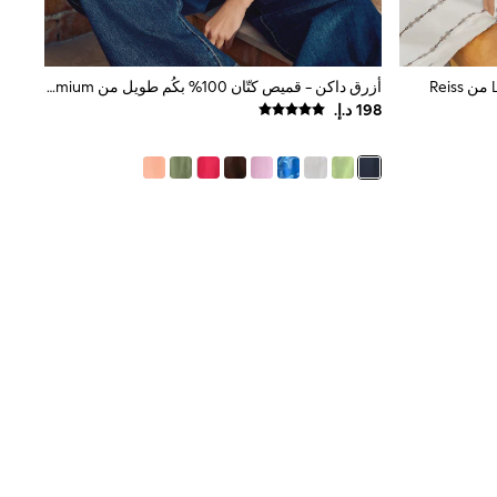
أزرق داكن - قميص كتّان 100% بكُم طويل من N. Premium