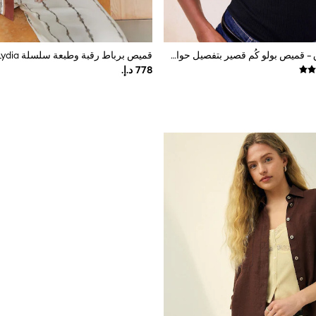
أزرق داكن أزرق - قميص بولو كُم قصير بتفصيل حواف متباينة من Lipsy
قميص برباط رقبة وطبعة سلسلة Lydia من Reiss