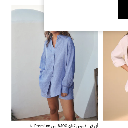
أزرق - قميص كتان 100% من N. Premium