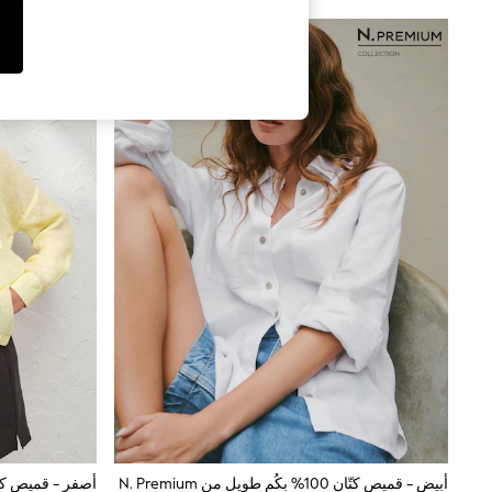
Tops & T-Shirts
Sandals & Sliders
Jumpsuits & Playsuits
Shorts & Skirts
Sun Safe
Sun Hats & Caps
Sunglasses
Women's Holiday Shop
Women's Travel Styles
Dresses
Occasionwear
Linen Collection
Tops & T-Shirts
Cover Ups & Kaftans
Sandals
Swimwear
Jumpsuits & Playsuits
Beachwear
Skirts
Trousers
Sunglasses
Sun Hats & Caps
Resort Styles
Boys' Holiday Shop
أبيض - قميص كتّان 100% بكُم طويل من N. Premium
أصفر - قميص كتان 100% من ium