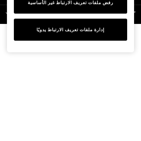
رفض ملفات تعريف الارتباط غير الأساسية
Linen Collection
Swimwear & Beachwear
حقوق الطبع والنشر محفوظة © لصالح 2026 Next General Trading LLC. مسجلة في
دبي. رقم الشركة 1202472
Tops & T-Shirts
Sandals & Sliders
إدارة ملفات تعريف الارتباط يدويًا
Jumpsuits & Playsuits
Shorts & Skirts
Sun Safe
Sun Hats & Caps
Sunglasses
Women's Holiday Shop
Women's Travel Styles
Dresses
Occasionwear
Linen Collection
Tops & T-Shirts
Cover Ups & Kaftans
Sandals
Swimwear
Jumpsuits & Playsuits