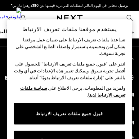
توصيل مجاني في اليوم التالي للطلبات التي تزيد قيمتها عن 280درهم إماراتي*
An error occurred on client
نحن نقوم بدفع جميع الرسوم
0
شبكاتنا الاجتماعية
يستخدم موقعنا ملفات تعريف الارتباط
متجر العطلات
ملابس مدرسية
البنات
الأولاد
البيبي
النس
تساعدنا ملفات تعريف الارتباط على ضمان عمل موقعنا
بشكل آمن وتحسينه باستمرار وإضفاء الطابع الشخصي على
HOLIDAY SHOP
تجربة تسوقك.‏
حسابي
Holiday Shop
قم بتسجيل الدخول إلى حسابك
Modest Holiday Outfits
انقر على "قبول جميع ملفات تعريف الارتباط" للحصول على
Sunset Styles
أفضل تجربة تسوق. ويمكنك تغيير هذه الإعدادات في أي وقت
اختر اللغة
Summer Nightwear
En
Ar
بالنقر على "إدارة ملفات تعريف الارتباط يدويًا" أدناه.
العربية
Occasionwear
ولمزيد من المعلومات، يرجى الاطلاع على
سياسة ملفات
Girls
المساعدة
تعريف الارتباط لدينا
.
Girls' Holiday Shop
Girls' Travel Styles
الخصوصية والحقوق القانونية
Sunset Styles
قبول جميع ملفات تعريف الارتباط
Dresses
الأقسام
Occasionwear
Sets & Outfits
خدمات أخرى