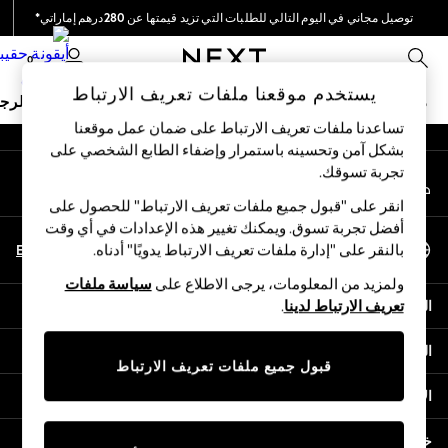
توصيل مجاني في اليوم التالي للطلبات التي تزيد قيمتها عن 280درهم إماراتي*
An error occurred on client
نحن نقوم بدفع جميع الرسوم
0
شبكاتنا الاجتماعية
يستخدم موقعنا ملفات تعريف الارتباط
ملابس مدرسية
البنات
الأولاد
البيبي
النساء
الرج
تساعدنا ملفات تعريف الارتباط على ضمان عمل موقعنا
بشكل آمن وتحسينه باستمرار وإضفاء الطابع الشخصي على
HOLIDAY SHOP
تجربة تسوقك.‏
حسابي
Holiday Shop
قم بتسجيل الدخول إلى حسابك
Modest Holiday Outfits
انقر على "قبول جميع ملفات تعريف الارتباط" للحصول على
Sunset Styles
أفضل تجربة تسوق. ويمكنك تغيير هذه الإعدادات في أي وقت
اختر اللغة
Summer Nightwear
En
Ar
بالنقر على "إدارة ملفات تعريف الارتباط يدويًا" أدناه.
العربية
Occasionwear
ولمزيد من المعلومات، يرجى الاطلاع على
سياسة ملفات
Girls
المساعدة
تعريف الارتباط لدينا
.
Girls' Holiday Shop
Girls' Travel Styles
الخصوصية والحقوق القانونية
Sunset Styles
قبول جميع ملفات تعريف الارتباط
Dresses
الأقسام
Occasionwear
Sets & Outfits
خدمات أخرى