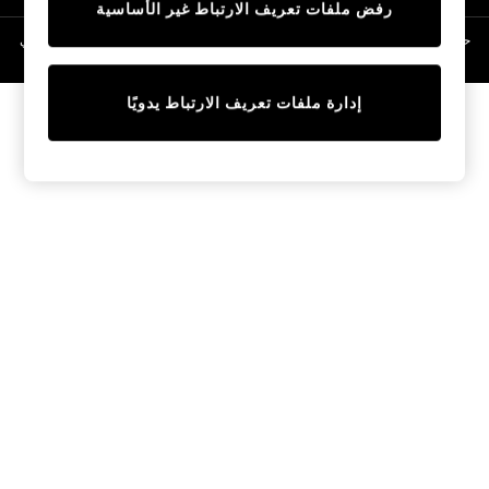
رفض ملفات تعريف الارتباط غير الأساسية
Linen Collection
Swimwear & Beachwear
حقوق الطبع والنشر محفوظة © لصالح 2026 Next General Trading LLC. مسجلة في
دبي. رقم الشركة 1202472
Tops & T-Shirts
Sandals & Sliders
إدارة ملفات تعريف الارتباط يدويًا
Jumpsuits & Playsuits
Shorts & Skirts
Sun Safe
Sun Hats & Caps
Sunglasses
Women's Holiday Shop
Women's Travel Styles
Dresses
Occasionwear
Linen Collection
Tops & T-Shirts
Cover Ups & Kaftans
Sandals
Swimwear
Jumpsuits & Playsuits