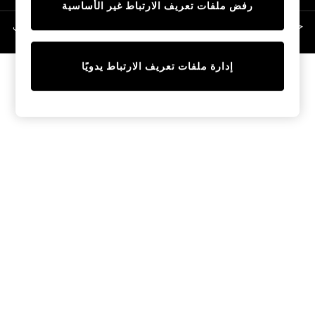
رفض ملفات تعريف الارتباط غير الأساسية
Linen Collection
Swimwear & Beachwear
حقوق الطبع والنشر محفوظة © لصالح 2026 Next General Trading LLC. مسجلة في
دبي. رقم الشركة 1202472
Tops & T-Shirts
Sandals & Sliders
إدارة ملفات تعريف الارتباط يدويًا
Jumpsuits & Playsuits
Shorts & Skirts
Sun Safe
Sun Hats & Caps
Sunglasses
Women's Holiday Shop
Women's Travel Styles
Dresses
Occasionwear
Linen Collection
Tops & T-Shirts
Cover Ups & Kaftans
Sandals
Swimwear
Jumpsuits & Playsuits