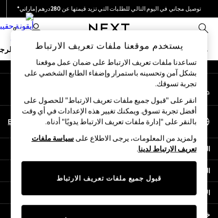
توصيل مجاني في اليوم التالي للطلبات التي تزيد قيمتها عن 280درهم إماراتي*
An error occurred on client
نحن نقوم بدفع جميع الرسوم
0
شبكاتنا الاجتماعية
يستخدم موقعنا ملفات تعريف الارتباط
ملابس مدرسية
البنات
الأولاد
البيبي
النساء
الرج
تساعدنا ملفات تعريف الارتباط على ضمان عمل موقعنا
بشكل آمن وتحسينه باستمرار وإضفاء الطابع الشخصي على
HOLIDAY SHOP
تجربة تسوقك.‏
حسابي
Holiday Shop
قم بتسجيل الدخول إلى حسابك
Modest Holiday Outfits
انقر على "قبول جميع ملفات تعريف الارتباط" للحصول على
Sunset Styles
أفضل تجربة تسوق. ويمكنك تغيير هذه الإعدادات في أي وقت
اختر اللغة
Summer Nightwear
En
Ar
بالنقر على "إدارة ملفات تعريف الارتباط يدويًا" أدناه.
العربية
Occasionwear
ولمزيد من المعلومات، يرجى الاطلاع على
سياسة ملفات
Girls
المساعدة
تعريف الارتباط لدينا
.
Girls' Holiday Shop
Girls' Travel Styles
الخصوصية والحقوق القانونية
Sunset Styles
قبول جميع ملفات تعريف الارتباط
Dresses
الأقسام
Occasionwear
Sets & Outfits
خدمات أخرى