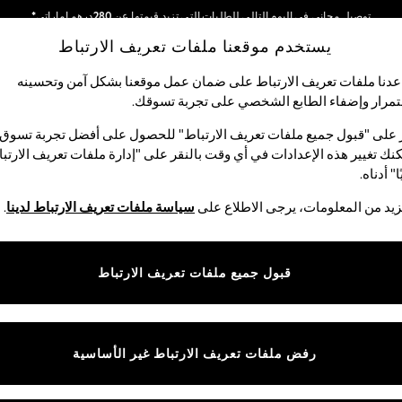
توصيل مجاني في اليوم التالي للطلبات التي تزيد قيمتها عن 280درهم إماراتي*
يستخدم موقعنا ملفات تعريف الارتباط
نحن نقوم بدفع جميع الرسوم
شبكاتنا الاجتماعية
دنا ملفات تعريف الارتباط على ضمان عمل موقعنا بشكل آمن وتحسينه
مرار وإضفاء الطابع الشخصي على تجربة تسوقك.‏
الأولاد
البيبي
النساء
الرجال
 على "قبول جميع ملفات تعريف الارتباط" للحصول على أفضل تجربة تسوق.
نك تغيير هذه الإعدادات في أي وقت بالنقر على "إدارة ملفات تعريف الارتب
اختر اللغة
ا" أدناه.
العربية
يد من المعلومات، يرجى الاطلاع على
سياسة ملفات تعريف الارتباط لدينا
.
قوق القانونية
الأقسام
ية وملفات تعريف الارتباط
نسائي
قبول جميع ملفات تعريف الارتباط
كام
رجالي
عريف الارتباط بشكل فردي
الأولاد
البنات
رفض ملفات تعريف الارتباط غير الأساسية
المنتجات المنزلية
البيبي