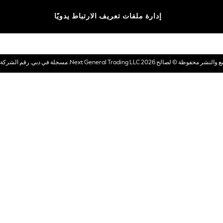
الماركات
إدارة ملفات تعريف الارتباط يدويًا
بطاقات هدايا إلكترونية
© لصالح 2026 Next General Trading LLC. مسجلة في دبي. رقم الشركة 1202472