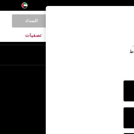
السداد
0
المنتجات المنزلية
الماركات
تصفيات
اط
En
Ar
خدمات أخرى
الإعلام والصحافة
الشركة
وظائف NEXT
برنامج الشركاء الخاص بنا