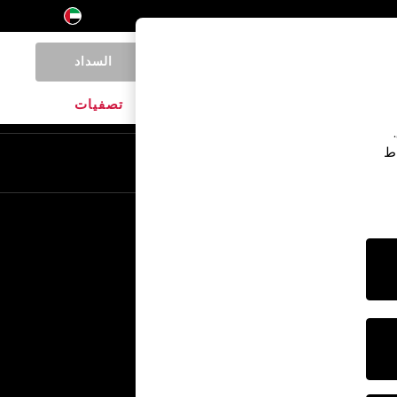
السداد
0
المنتجات المنزلية
الماركات
تصفيات
اط
En
Ar
خدمات أخرى
الإعلام والصحافة
الشركة
وظائف NEXT
برنامج الشركاء الخاص بنا