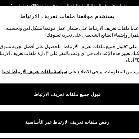
توصيل مجاني في اليوم التالي للطلبات التي تزيد قيمتها عن 280درهم إماراتي*
يستخدم موقعنا ملفات تعريف الارتباط
نحن نقوم بدفع جميع الرسوم
شبكاتنا الاجتماعية
دنا ملفات تعريف الارتباط على ضمان عمل موقعنا بشكل آمن وتحسينه
مرار وإضفاء الطابع الشخصي على تجربة تسوقك.‏
الأولاد
البيبي
النساء
الرجال
 على "قبول جميع ملفات تعريف الارتباط" للحصول على أفضل تجربة تسوق.
نك تغيير هذه الإعدادات في أي وقت بالنقر على "إدارة ملفات تعريف الارتب
اختر اللغة
ا" أدناه.
العربية
يد من المعلومات، يرجى الاطلاع على
سياسة ملفات تعريف الارتباط لدينا
.
قوق القانونية
الأقسام
ية وملفات تعريف الارتباط
نسائي
قبول جميع ملفات تعريف الارتباط
كام
رجالي
عريف الارتباط بشكل فردي
الأولاد
البنات
رفض ملفات تعريف الارتباط غير الأساسية
المنتجات المنزلية
البيبي