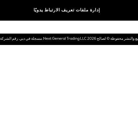
الماركات
إدارة ملفات تعريف الارتباط يدويًا
بطاقات هدايا إلكترونية
© لصالح 2026 Next General Trading LLC. مسجلة في دبي. رقم الشركة 1202472