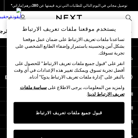
توصيل مجاني في اليوم التالي للطلبات التي تزيد قيمتها عن 280درهم إماراتي*
An error occurred on client
نحن نقوم بدفع جميع الرسوم
0
شبكاتنا الاجتماعية
يستخدم موقعنا ملفات تعريف الارتباط
ملابس مدرسية
البنات
الأولاد
البيبي
النساء
الرج
تساعدنا ملفات تعريف الارتباط على ضمان عمل موقعنا
بشكل آمن وتحسينه باستمرار وإضفاء الطابع الشخصي على
HOLIDAY SHOP
تجربة تسوقك.‏
حسابي
Holiday Shop
قم بتسجيل الدخول إلى حسابك
Modest Holiday Outfits
انقر على "قبول جميع ملفات تعريف الارتباط" للحصول على
Sunset Styles
أفضل تجربة تسوق. ويمكنك تغيير هذه الإعدادات في أي وقت
اختر اللغة
Summer Nightwear
En
Ar
بالنقر على "إدارة ملفات تعريف الارتباط يدويًا" أدناه.
العربية
Occasionwear
ولمزيد من المعلومات، يرجى الاطلاع على
سياسة ملفات
Girls
المساعدة
تعريف الارتباط لدينا
.
Girls' Holiday Shop
Girls' Travel Styles
الخصوصية والحقوق القانونية
Sunset Styles
قبول جميع ملفات تعريف الارتباط
Dresses
الأقسام
Occasionwear
Sets & Outfits
خدمات أخرى