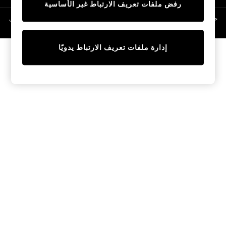
رفض ملفات تعريف الارتباط غير الأساسية
Linen Collection
Swimwear & Beachwear
حقوق الطبع والنشر محفوظة © لصالح 2026 Next General Trading LLC. مسجلة في
دبي. رقم الشركة 1202472
Tops & T-Shirts
Sandals & Sliders
إدارة ملفات تعريف الارتباط يدويًا
Jumpsuits & Playsuits
Shorts & Skirts
Sun Safe
Sun Hats & Caps
Sunglasses
Women's Holiday Shop
Women's Travel Styles
Dresses
Occasionwear
Linen Collection
Tops & T-Shirts
Cover Ups & Kaftans
Sandals
Swimwear
Jumpsuits & Playsuits