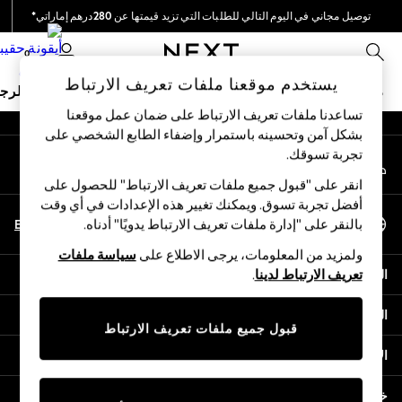
توصيل مجاني في اليوم التالي للطلبات التي تزيد قيمتها عن 280درهم إماراتي*
An error occurred on client
نحن نقوم بدفع جميع الرسوم
0
شبكاتنا الاجتماعية
يستخدم موقعنا ملفات تعريف الارتباط
ملابس مدرسية
البنات
الأولاد
البيبي
النساء
الرج
تساعدنا ملفات تعريف الارتباط على ضمان عمل موقعنا
بشكل آمن وتحسينه باستمرار وإضفاء الطابع الشخصي على
HOLIDAY SHOP
تجربة تسوقك.‏
حسابي
Holiday Shop
قم بتسجيل الدخول إلى حسابك
Modest Holiday Outfits
انقر على "قبول جميع ملفات تعريف الارتباط" للحصول على
Sunset Styles
أفضل تجربة تسوق. ويمكنك تغيير هذه الإعدادات في أي وقت
اختر اللغة
Summer Nightwear
En
Ar
بالنقر على "إدارة ملفات تعريف الارتباط يدويًا" أدناه.
العربية
Occasionwear
ولمزيد من المعلومات، يرجى الاطلاع على
سياسة ملفات
Girls
المساعدة
تعريف الارتباط لدينا
.
Girls' Holiday Shop
Girls' Travel Styles
الخصوصية والحقوق القانونية
Sunset Styles
قبول جميع ملفات تعريف الارتباط
Dresses
الأقسام
Occasionwear
Sets & Outfits
خدمات أخرى