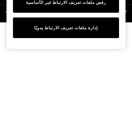
رفض ملفات تعريف الارتباط غير الأساسية
Linen Collection
Swimwear & Beachwear
حقوق الطبع والنشر محفوظة © لصالح 2026 Next General Trading LLC. مسجلة في
دبي. رقم الشركة 1202472
Tops & T-Shirts
Sandals & Sliders
إدارة ملفات تعريف الارتباط يدويًا
Jumpsuits & Playsuits
Shorts & Skirts
Sun Safe
Sun Hats & Caps
Sunglasses
Women's Holiday Shop
Women's Travel Styles
Dresses
Occasionwear
Linen Collection
Tops & T-Shirts
Cover Ups & Kaftans
Sandals
Swimwear
Jumpsuits & Playsuits