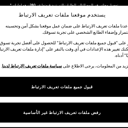
توصيل مجاني في اليوم التالي للطلبات التي تزيد قيمتها عن 280درهم إماراتي*
يستخدم موقعنا ملفات تعريف الارتباط
نحن نقوم بدفع جميع الرسوم
شبكاتنا الاجتماعية
دنا ملفات تعريف الارتباط على ضمان عمل موقعنا بشكل آمن وتحسينه
مرار وإضفاء الطابع الشخصي على تجربة تسوقك.‏
الأولاد
البيبي
النساء
الرجال
 على "قبول جميع ملفات تعريف الارتباط" للحصول على أفضل تجربة تسوق.
نك تغيير هذه الإعدادات في أي وقت بالنقر على "إدارة ملفات تعريف الارتب
اختر اللغة
ا" أدناه.
العربية
يد من المعلومات، يرجى الاطلاع على
سياسة ملفات تعريف الارتباط لدينا
.
قوق القانونية
الأقسام
ية وملفات تعريف الارتباط
نسائي
قبول جميع ملفات تعريف الارتباط
كام
رجالي
عريف الارتباط بشكل فردي
الأولاد
البنات
رفض ملفات تعريف الارتباط غير الأساسية
المنتجات المنزلية
البيبي