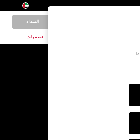
السداد
0
المنتجات المنزلية
الماركات
تصفيات
اط
En
Ar
خدمات أخرى
الإعلام والصحافة
الشركة
وظائف NEXT
برنامج الشركاء الخاص بنا