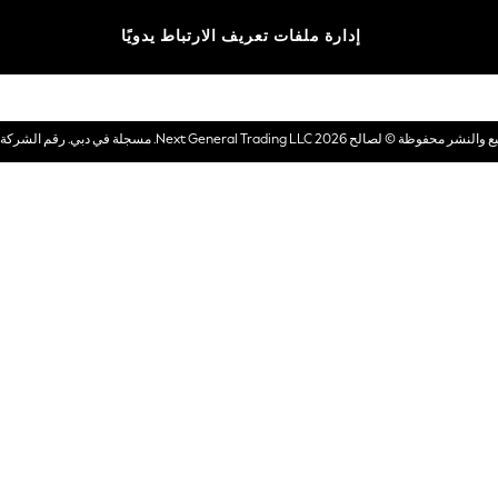
الماركات
إدارة ملفات تعريف الارتباط يدويًا
بطاقات هدايا إلكترونية
© لصالح 2026 Next General Trading LLC. مسجلة في دبي. رقم الشركة 1202472