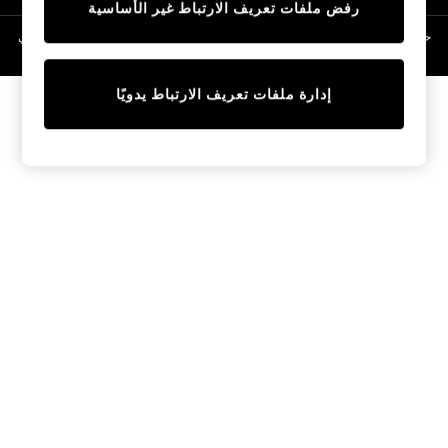
رفض ملفات تعريف الارتباط غير الأساسية
Linen Collection
Swimwear & Beachwear
حقوق الطبع والنشر محفوظة © لصالح 2026 Next General Trading LLC. مسجلة في
دبي. رقم الشركة 1202472
Tops & T-Shirts
Sandals & Sliders
إدارة ملفات تعريف الارتباط يدويًا
Jumpsuits & Playsuits
Shorts & Skirts
Sun Safe
Sun Hats & Caps
Sunglasses
Women's Holiday Shop
Women's Travel Styles
Dresses
Occasionwear
Linen Collection
Tops & T-Shirts
Cover Ups & Kaftans
Sandals
Swimwear
Jumpsuits & Playsuits