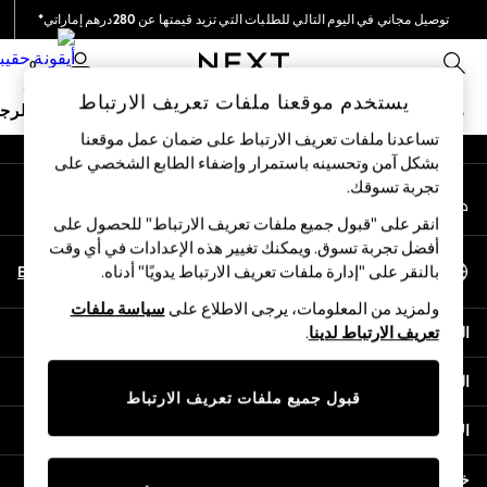
توصيل مجاني في اليوم التالي للطلبات التي تزيد قيمتها عن 280درهم إماراتي*
An error occurred on client
نحن نقوم بدفع جميع الرسوم
0
شبكاتنا الاجتماعية
يستخدم موقعنا ملفات تعريف الارتباط
ملابس مدرسية
البنات
الأولاد
البيبي
النساء
الرج
تساعدنا ملفات تعريف الارتباط على ضمان عمل موقعنا
بشكل آمن وتحسينه باستمرار وإضفاء الطابع الشخصي على
HOLIDAY SHOP
تجربة تسوقك.‏
حسابي
Holiday Shop
قم بتسجيل الدخول إلى حسابك
Modest Holiday Outfits
انقر على "قبول جميع ملفات تعريف الارتباط" للحصول على
Sunset Styles
أفضل تجربة تسوق. ويمكنك تغيير هذه الإعدادات في أي وقت
اختر اللغة
Summer Nightwear
En
Ar
بالنقر على "إدارة ملفات تعريف الارتباط يدويًا" أدناه.
العربية
Occasionwear
ولمزيد من المعلومات، يرجى الاطلاع على
سياسة ملفات
Girls
المساعدة
تعريف الارتباط لدينا
.
Girls' Holiday Shop
Girls' Travel Styles
الخصوصية والحقوق القانونية
Sunset Styles
قبول جميع ملفات تعريف الارتباط
Dresses
الأقسام
Occasionwear
Sets & Outfits
خدمات أخرى