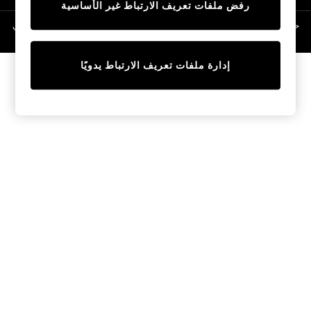
رفض ملفات تعريف الارتباط غير الأساسية
Linen Collection
Swimwear & Beachwear
حقوق الطبع والنشر محفوظة © لصالح 2026 Next General Trading LLC. مسجلة في
دبي. رقم الشركة 1202472
Tops & T-Shirts
Sandals & Sliders
إدارة ملفات تعريف الارتباط يدويًا
Jumpsuits & Playsuits
Shorts & Skirts
Sun Safe
Sun Hats & Caps
Sunglasses
Women's Holiday Shop
Women's Travel Styles
Dresses
Occasionwear
Linen Collection
Tops & T-Shirts
Cover Ups & Kaftans
Sandals
Swimwear
Jumpsuits & Playsuits