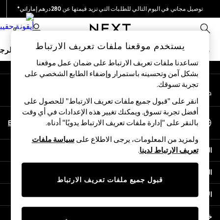
توصيل مجاني في اليوم التالي للطلبات التي تزيد قيمتها عن 280درهم إماراتي*
An error occurred on client
نحن نقوم بدفع جميع الرسوم
0
شبكاتنا الاجتماعية
يستخدم موقعنا ملفات تعريف الارتباط
ملابس مدرسية
البنات
الأولاد
البيبي
النساء
الرج
تساعدنا ملفات تعريف الارتباط على ضمان عمل موقعنا
بشكل آمن وتحسينه باستمرار وإضفاء الطابع الشخصي على
HOLIDAY SHOP
تجربة تسوقك.‏
حسابي
Holiday Shop
قم بتسجيل الدخول إلى حسابك
Modest Holiday Outfits
انقر على "قبول جميع ملفات تعريف الارتباط" للحصول على
Sunset Styles
أفضل تجربة تسوق. ويمكنك تغيير هذه الإعدادات في أي وقت
اختر اللغة
Summer Nightwear
En
Ar
بالنقر على "إدارة ملفات تعريف الارتباط يدويًا" أدناه.
العربية
Occasionwear
ولمزيد من المعلومات، يرجى الاطلاع على
سياسة ملفات
Girls
المساعدة
تعريف الارتباط لدينا
.
Girls' Holiday Shop
Girls' Travel Styles
الخصوصية والحقوق القانونية
Sunset Styles
قبول جميع ملفات تعريف الارتباط
Dresses
الأقسام
Occasionwear
Sets & Outfits
خدمات أخرى