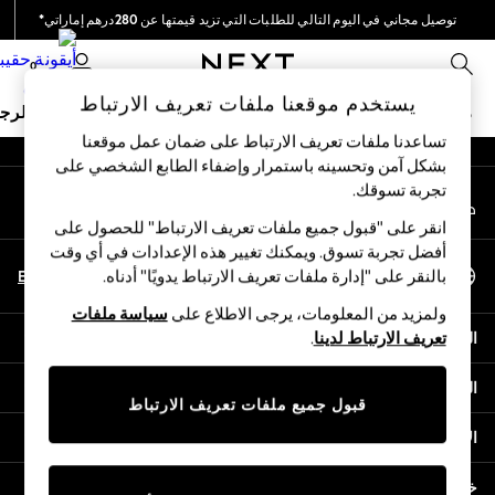
توصيل مجاني في اليوم التالي للطلبات التي تزيد قيمتها عن 280درهم إماراتي*
An error occurred on client
نحن نقوم بدفع جميع الرسوم
0
شبكاتنا الاجتماعية
يستخدم موقعنا ملفات تعريف الارتباط
ملابس مدرسية
البنات
الأولاد
البيبي
النساء
الرج
تساعدنا ملفات تعريف الارتباط على ضمان عمل موقعنا
بشكل آمن وتحسينه باستمرار وإضفاء الطابع الشخصي على
HOLIDAY SHOP
تجربة تسوقك.‏
حسابي
Holiday Shop
قم بتسجيل الدخول إلى حسابك
Modest Holiday Outfits
انقر على "قبول جميع ملفات تعريف الارتباط" للحصول على
Sunset Styles
أفضل تجربة تسوق. ويمكنك تغيير هذه الإعدادات في أي وقت
اختر اللغة
Summer Nightwear
En
Ar
بالنقر على "إدارة ملفات تعريف الارتباط يدويًا" أدناه.
العربية
Occasionwear
ولمزيد من المعلومات، يرجى الاطلاع على
سياسة ملفات
Girls
المساعدة
تعريف الارتباط لدينا
.
Girls' Holiday Shop
Girls' Travel Styles
الخصوصية والحقوق القانونية
Sunset Styles
قبول جميع ملفات تعريف الارتباط
Dresses
الأقسام
Occasionwear
Sets & Outfits
خدمات أخرى