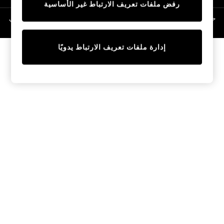
رفض ملفات تعريف الارتباط غير الأساسية
Linen Collection
Swimwear & Beachwear
حقوق الطبع والنشر محفوظة © لصالح 2026 Next General Trading LLC. مسجلة في
دبي. رقم الشركة 1202472
Tops & T-Shirts
Sandals & Sliders
إدارة ملفات تعريف الارتباط يدويًا
Jumpsuits & Playsuits
Shorts & Skirts
Sun Safe
Sun Hats & Caps
Sunglasses
Women's Holiday Shop
Women's Travel Styles
Dresses
Occasionwear
Linen Collection
Tops & T-Shirts
Cover Ups & Kaftans
Sandals
Swimwear
Jumpsuits & Playsuits