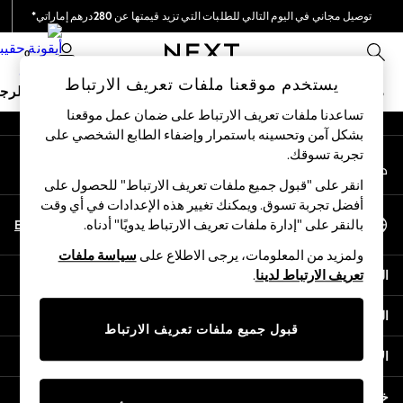
توصيل مجاني في اليوم التالي للطلبات التي تزيد قيمتها عن 280درهم إماراتي*
An error occurred on client
نحن نقوم بدفع جميع الرسوم
0
شبكاتنا الاجتماعية
يستخدم موقعنا ملفات تعريف الارتباط
ملابس مدرسية
البنات
الأولاد
البيبي
النساء
الرج
تساعدنا ملفات تعريف الارتباط على ضمان عمل موقعنا
بشكل آمن وتحسينه باستمرار وإضفاء الطابع الشخصي على
HOLIDAY SHOP
تجربة تسوقك.‏
حسابي
Holiday Shop
قم بتسجيل الدخول إلى حسابك
Modest Holiday Outfits
انقر على "قبول جميع ملفات تعريف الارتباط" للحصول على
Sunset Styles
أفضل تجربة تسوق. ويمكنك تغيير هذه الإعدادات في أي وقت
اختر اللغة
Summer Nightwear
En
Ar
بالنقر على "إدارة ملفات تعريف الارتباط يدويًا" أدناه.
العربية
Occasionwear
ولمزيد من المعلومات، يرجى الاطلاع على
سياسة ملفات
Girls
المساعدة
تعريف الارتباط لدينا
.
Girls' Holiday Shop
Girls' Travel Styles
الخصوصية والحقوق القانونية
Sunset Styles
قبول جميع ملفات تعريف الارتباط
Dresses
الأقسام
Occasionwear
Sets & Outfits
خدمات أخرى