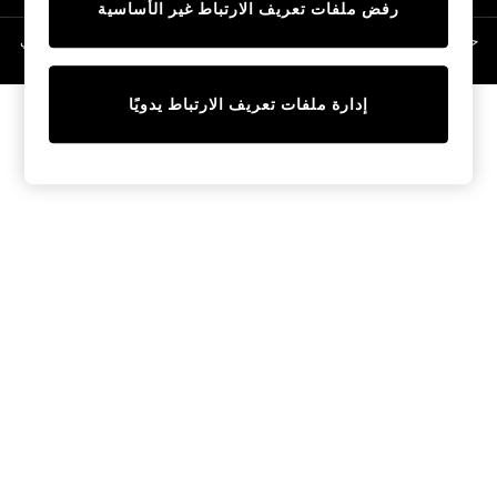
رفض ملفات تعريف الارتباط غير الأساسية
Linen Collection
Swimwear & Beachwear
حقوق الطبع والنشر محفوظة © لصالح 2026 Next General Trading LLC. مسجلة في
دبي. رقم الشركة 1202472
Tops & T-Shirts
Sandals & Sliders
إدارة ملفات تعريف الارتباط يدويًا
Jumpsuits & Playsuits
Shorts & Skirts
Sun Safe
Sun Hats & Caps
Sunglasses
Women's Holiday Shop
Women's Travel Styles
Dresses
Occasionwear
Linen Collection
Tops & T-Shirts
Cover Ups & Kaftans
Sandals
Swimwear
Jumpsuits & Playsuits